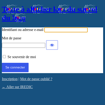
Texte à afficher lors du survol
du logo
Identifiant ou adresse e-mail
Mot de passe
Se souvenir de moi
Inscription
|
Mot de passe oublié ?
← Aller sur IREDIC