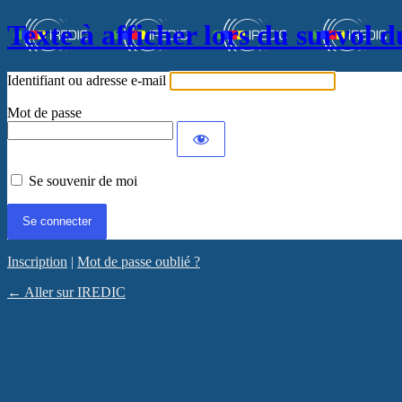
Texte à afficher lors du survol d
Identifiant ou adresse e-mail
Mot de passe
Se souvenir de moi
Inscription
|
Mot de passe oublié ?
← Aller sur IREDIC