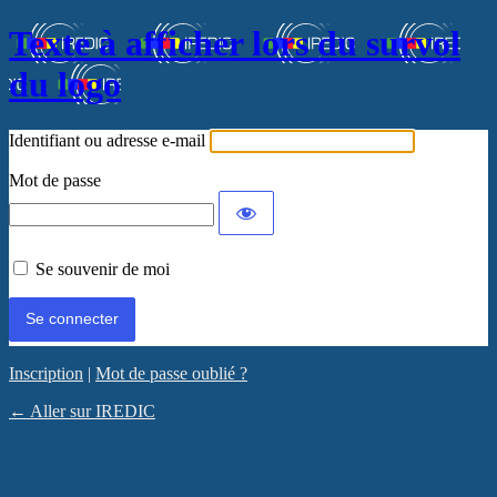
Texte à afficher lors du survol
du logo
Identifiant ou adresse e-mail
Mot de passe
Se souvenir de moi
Inscription
|
Mot de passe oublié ?
← Aller sur IREDIC