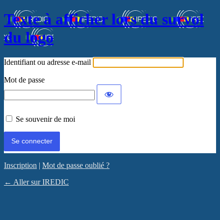
Texte à afficher lors du survol
du logo
Identifiant ou adresse e-mail
Mot de passe
Se souvenir de moi
Inscription
|
Mot de passe oublié ?
← Aller sur IREDIC