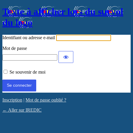
Texte à afficher lors du survol
du logo
Identifiant ou adresse e-mail
Mot de passe
Se souvenir de moi
Inscription
|
Mot de passe oublié ?
← Aller sur IREDIC