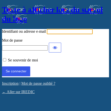
Texte à afficher lors du survol
du logo
Identifiant ou adresse e-mail
Mot de passe
Se souvenir de moi
Inscription
|
Mot de passe oublié ?
← Aller sur IREDIC