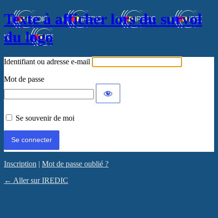
Texte à afficher lors du survol
du logo
Identifiant ou adresse e-mail
Mot de passe
Se souvenir de moi
Inscription
|
Mot de passe oublié ?
← Aller sur IREDIC