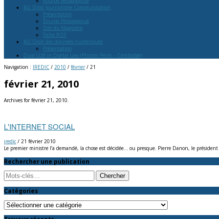
Équipe pédagogique
M2 Droit Journalisme Communication
Présentation
Équipe Pédagogique
Site du Magistère
Fiche ROF
M2 Droit des données numériques
Présentation
Dual LLM in Digital Law (Phnom Penh – Cambodge)
Navigation :
IREDIC
/
2010
/
février
/
21
février 21, 2010
Archives for février 21, 2010.
L'INTERNET SOCIAL
iredic
/
21 février 2010
Le premier ministre l’a demandé, la chose est décidée… ou presque. Pierre Danon, le présiden
Rechercher une publication
Search
Catégories
Catégories