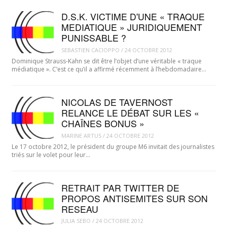
D.S.K. VICTIME D'UNE « TRAQUE
MEDIATIQUE » JURIDIQUEMENT
PUNISSABLE ?
SEBASTIEN CACIOPPO
/
24 OCTOBRE 2012
Dominique Strauss-Kahn se dit être l’objet d’une véritable « traque
médiatique ». C’est ce qu’il a affirmé récemment à l’hebdomadaire…
NICOLAS DE TAVERNOST
RELANCE LE DÉBAT SUR LES «
CHAÎNES BONUS »
MARINE ARTUS
/
24 OCTOBRE 2012
Le 17 octobre 2012, le président du groupe M6 invitait des journalistes
triés sur le volet pour leur…
RETRAIT PAR TWITTER DE
PROPOS ANTISEMITES SUR SON
RESEAU
JULIA SEBO
/
24 OCTOBRE 2012