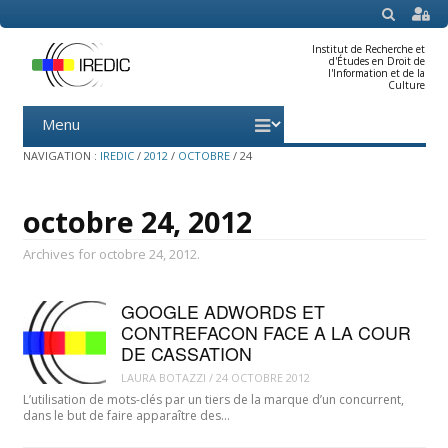
SEARCH
Institut de Recherche et
d'Études en Droit de
l'Information et de la
Culture
Menu
Skip
to
content
NAVIGATION :
IREDIC
/
2012
/
OCTOBRE
/
24
octobre 24, 2012
Archives for octobre 24, 2012.
GOOGLE ADWORDS ET
CONTREFACON FACE A LA COUR
DE CASSATION
LAURA BOTAZZI
/
24 OCTOBRE 2012
L’utilisation de mots-clés par un tiers de la marque d’un concurrent,
dans le but de faire apparaître des…