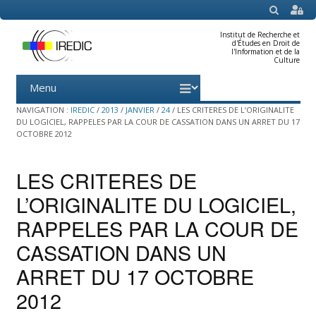
SEARCH
Institut de Recherche et
d'Études en Droit de
l'Information et de la
Culture
Menu
Skip
to
content
NAVIGATION :
IREDIC
/
2013
/
JANVIER
/
24
/
LES CRITERES DE L’ORIGINALITE
DU LOGICIEL, RAPPELES PAR LA COUR DE CASSATION DANS UN ARRET DU 17
OCTOBRE 2012
LES CRITERES DE
L’ORIGINALITE DU LOGICIEL,
RAPPELES PAR LA COUR DE
CASSATION DANS UN
ARRET DU 17 OCTOBRE
2012