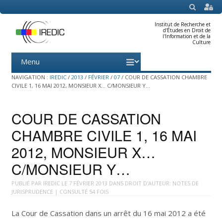
SEARCH
Institut de Recherche et
d'Études en Droit de
l'Information et de la
Culture
Menu
Skip
to
content
NAVIGATION :
IREDIC
/
2013
/
FÉVRIER
/
07
/
COUR DE CASSATION CHAMBRE
CIVILE 1, 16 MAI 2012, MONSIEUR X… C/MONSIEUR Y…
COUR DE CASSATION
CHAMBRE CIVILE 1, 16 MAI
2012, MONSIEUR X…
C/MONSIEUR Y…
PUBLIÉ PAR
IREDIC
LE
7 FÉVRIER 2013
DANS
DROIT D'AUTEUR: NOTES DE
JURISPRUDENCE
| CONSULTÉ 54 FOIS
La Cour de Cassation dans un arrêt du 16 mai 2012 a été