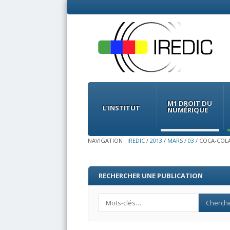
Menu
Skip
to
M1 DROIT DU
content
L’INSTITUT
NUMÉRIQUE
NAVIGATION :
IREDIC
/
2013
/
MARS
/
03
/
COCA-COLA
RECHERCHER UNE PUBLICATION
Search