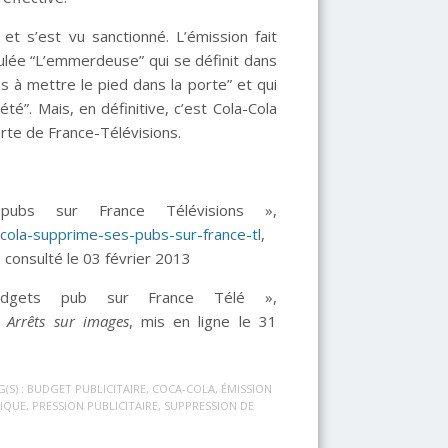
et s’est vu sanctionné. L’émission fait
itulée “L’emmerdeuse” qui se définit dans
 à mettre le pied dans la porte” et qui
é”. Mais, en définitive, c’est Cola-Cola
orte de France-Télévisions.
bs sur France Télévisions »,
cola-supprime-ses-pubs-sur-france-tl
,
, consulté le 03 février 2013
dgets pub sur France Télé »,
,
Arrêts sur images
, mis en ligne le 31
(S) :
BUDGET PUBLICITAIRE
,
COCA-COLA
,
ÉMISSION
LIQUE
,
PRESSION PUBLICITAIRE
,
SUPPRESSION DE