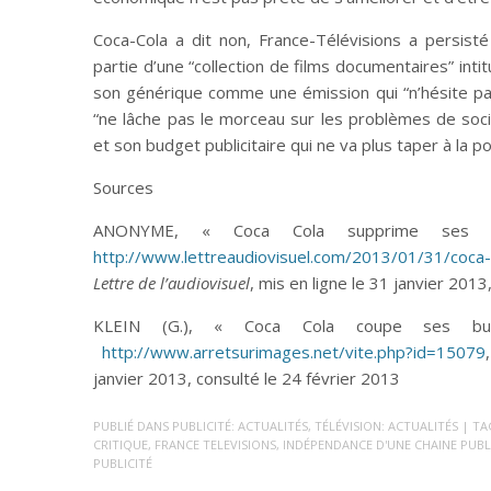
Coca-Cola a dit non, France-Télévisions a persisté 
partie d’une “collection de films documentaires” int
son générique comme une émission qui “n’hésite pas
“ne lâche pas le morceau sur les problèmes de sociét
et son budget publicitaire qui ne va plus taper à la p
Sources
ANONYME, « Coca Cola supprime ses pu
http://www.lettreaudiovisuel.com/2013/01/31/coca-
Lettre de l’audiovisuel
, mis en ligne le 31 janvier 2013
KLEIN (G.), « Coca Cola coupe ses bu
http://www.arretsurimages.net/vite.php?id=15079
janvier 2013, consulté le 24 février 2013
PUBLIÉ DANS
PUBLICITÉ: ACTUALITÉS
,
TÉLÉVISION: ACTUALITÉS
| TAG
CRITIQUE
,
FRANCE TELEVISIONS
,
INDÉPENDANCE D'UNE CHAINE PUB
PUBLICITÉ