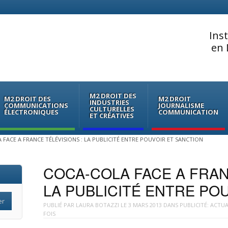
Ins
en 
M2 DROIT DES
M2 DROIT DES
M2 DROIT
INDUSTRIES
COMMUNICATIONS
JOURNALISME
CULTURELLES
ÉLECTRONIQUES
COMMUNICATION
ET CRÉATIVES
 FACE A FRANCE TÉLÉVISIONS : LA PUBLICITÉ ENTRE POUVOIR ET SANCTION
COCA-COLA FACE A FRAN
LA PUBLICITÉ ENTRE PO
PUBLIÉ PAR
LAURA BOTAZZI
LE
3 MARS 2013
DANS
PUBLICITÉ: ACTUA
FOIS