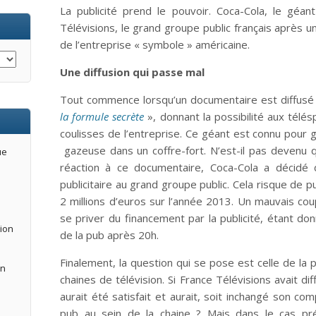
La publicité prend le pouvoir. Coca-Cola, le géan
Télévisions, le grand groupe public français après u
de l’entreprise « symbole » américaine.
Une diffusion qui passe mal
Tout commence lorsqu’un documentaire est diffusé l
la formule secrète
», donnant la possibilité aux télé
coulisses de l’entreprise. Ce géant est connu pour 
gazeuse dans un coffre-fort. N’est-il pas devenu 
ue
réaction à ce documentaire, Coca-Cola a décid
publicitaire au grand groupe public. Cela risque de
2 millions d’euros sur l’année 2013. Un mauvais cou
se priver du financement par la publicité, étant d
tion
de la pub après 20h.
Finalement, la question qui se pose est celle de la 
an
chaines de télévision. Si France Télévisions avait d
aurait été satisfait et aurait, soit inchangé son 
pub au sein de la chaine ? Mais dans le cas pré