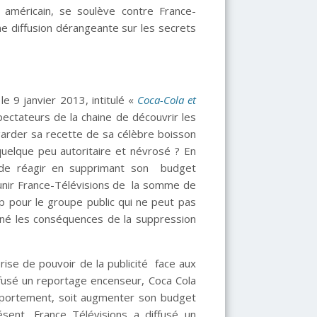
t américain, se soulève contre France-
ne diffusion dérangeante sur les secrets
e 9 janvier 2013, intitulé «
Coca-Cola et
spectateurs de la chaine de découvrir les
garder sa recette de sa célèbre boisson
quelque peu autoritaire et névrosé ? En
é de réagir en supprimant son budget
 punir France-Télévisions de la somme de
p pour le groupe public qui ne peut pas
onné les conséquences de la suppression
prise de pouvoir de la publicité face aux
iffusé un reportage encenseur, Coca Cola
comportement, soit augmenter son budget
sent, France Télévisions a diffusé un