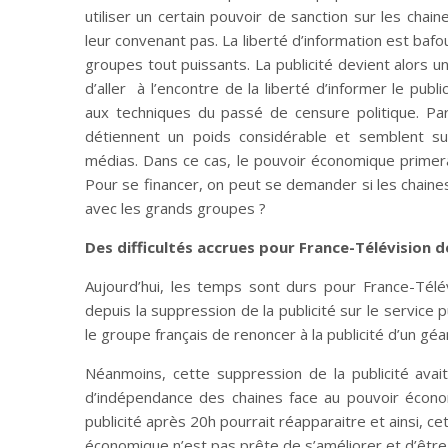
utiliser un certain pouvoir de sanction sur les cha
leur convenant pas. La liberté d’information est baf
groupes tout puissants. La publicité devient alors 
d’aller à l’encontre de la liberté d’informer le pub
aux techniques du passé de censure politique. Par
détiennent un poids considérable et semblent sus
médias. Dans ce cas, le pouvoir économique primerait
Pour se financer, on peut se demander si les chaine
avec les grands groupes ?
Des difficultés accrues pour France-Télévision d
Aujourd’hui, les temps sont durs pour France-Télé
depuis la suppression de la publicité sur le service pu
le groupe français de renoncer à la publicité d’un gé
Néanmoins, cette suppression de la publicité avai
d’indépendance des chaines face au pouvoir écono
publicité après 20h pourrait réapparaitre et ainsi, c
économique n’est pas prête de s’améliorer et d’être 