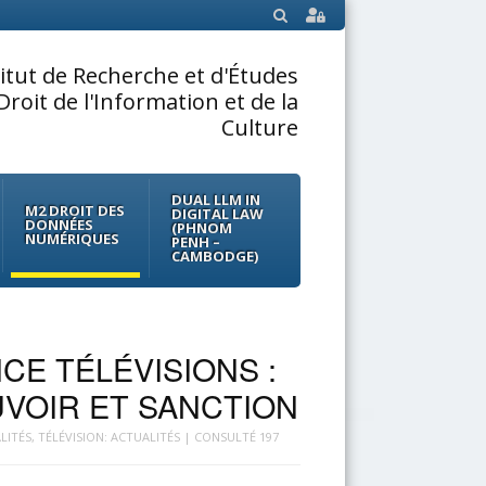
SEARCH
titut de Recherche et d'Études
Droit de l'Information et de la
Culture
DUAL LLM IN
M2 DROIT DES
DIGITAL LAW
DONNÉES
(PHNOM
NUMÉRIQUES
PENH –
CAMBODGE)
CE TÉLÉVISIONS :
UVOIR ET SANCTION
LITÉS
,
TÉLÉVISION: ACTUALITÉS
| CONSULTÉ 197