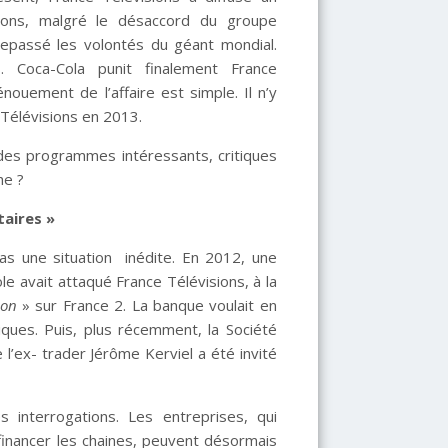
sions, malgré le désaccord du groupe
trepassé les volontés du géant mondial.
. Coca-Cola punit finalement France
ouement de l’affaire est simple. Il n’y
 Télévisions en 2013.
 des programmes intéressants, critiques
he ?
taires »
pas une situation inédite. En 2012, une
ole avait attaqué France Télévisions, à la
ion
» sur France 2. La banque voulait en
liques. Puis, plus récemment, la Société
l’ex- trader Jérôme Kerviel a été invité
s interrogations. Les entreprises, qui
 financer les chaines, peuvent désormais