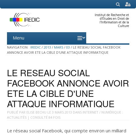
SEARCH
Institut de Recherche et
d'Études en Droit de
l'Information et de la
Culture
Menu
Skip
to
content
NAVIGATION :
IREDIC
/
2013
/
MARS
/
03
/
LE RESEAU SOCIAL FACEBOOK
ANNONCE AVOIR ETE LA CIBLE D'UNE ATTAQUE INFORMATIQUE
LE RESEAU SOCIAL
FACEBOOK ANNONCE AVOIR
ETE LA CIBLE D'UNE
ATTAQUE INFORMATIQUE
PUBLIÉ PAR
ELISE BECHU
LE
3 MARS 2013
DANS
INTERNET / NUMÉRIQUE :
ACTUALITÉS
| CONSULTÉ 84 FOIS
Le réseau social Facebook, qui compte environ un milliard