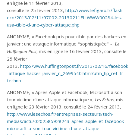
en ligne le 11 février 2013,
consulté le 25 février 2013,
http://www.lefigaro.fr/flash-
eco/2013/02/11/97002-20130211FILWWW00284-les-
usa-cible-d-une-cyber-attaque.php
ANONYME, « Facebook pris pour cible par des hackers en
janvier : une attaque informatique
sophistiquée
“
” »,
Le
mis en ligne le 16 février 2013, consulté le
Huffington Post
,
25 février
2013,
http://www.huffingtonpost.fr/2013/02/16/facebook
-attaque-hacker-janvier_n_2699540.html?utm_hp_ref=fr-
techno
ANONYME, « Après Apple et Facebook, Microsoft à son
tour victime d’une attaque informatique »,
Les Échos
, mis
en ligne le 23 février 2013, consulté le 24 février 2013,
http://www.lesechos.fr/entreprises-secteurs/tech-
medias/actu/0202585928243-apres-apple-et-facebook-
microsoft-a-son-tour-victime-d-une-attaque-