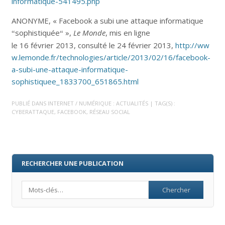
informatique-541495.php
ANONYME, « Facebook a subi une attaque informatique
sophistiquée
»,
Le Monde
, mis en ligne
“
“
le 16 février 2013, consulté le 24 février 2013,
http://ww
w.lemonde.fr/technologies/article/2013/02/16/facebook-
a-subi-une-attaque-informatique-
sophistiquee_1833700_651865.html
PUBLIÉ DANS
INTERNET / NUMÉRIQUE : ACTUALITÉS
| TAG(S) :
CYBERATTAQUE
,
FACEBOOK
,
RÉSEAU SOCIAL
RECHERCHER UNE PUBLICATION
Search