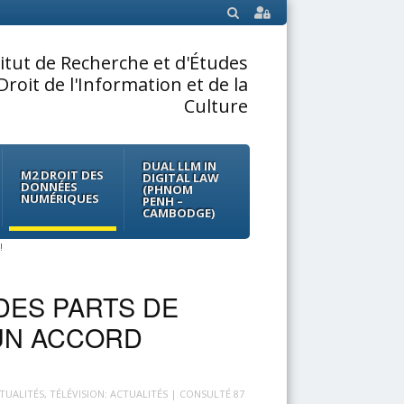
SEARCH
titut de Recherche et d'Études
Droit de l'Information et de la
Culture
DUAL LLM IN
M2 DROIT DES
DIGITAL LAW
DONNÉES
(PHNOM
NUMÉRIQUES
PENH –
CAMBODGE)
!
DES PARTS DE
 UN ACCORD
CTUALITÉS
,
TÉLÉVISION: ACTUALITÉS
| CONSULTÉ 87