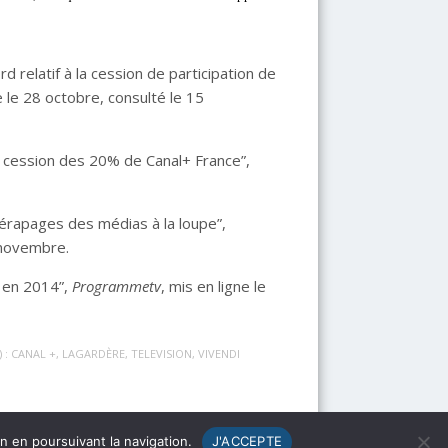
 relatif à la cession de participation de
e le 28 octobre, consulté le 15
a cession des 20% de Canal+ France”,
érapages des médias à la loupe”,
 novembre.
V en 2014”,
Programmetv
, mis en ligne le
) :
CANAL +
,
LAGARDÈRE
,
TELEVISION
,
VIVENDI
n en poursuivant la navigation.
J'ACCEPTE
Menu