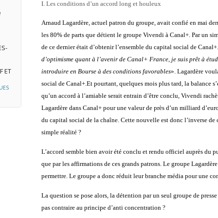
I.
Les conditions d’un accord long et houleux
e
Arnaud Lagardère, actuel patron du groupe, avait confié en mai dern
les 80% de parts que détient le groupe Vivendi à Canal+. Par un si
ES-
de ce dernier était d’obtenir l’ensemble du capital social de Canal+
d’optimisme quant à l’avenir de Canal+ France, je suis prêt à étudie
F ET
introduire en Bourse à des conditions favorables
». Lagardère voula
social de Canal+.Et pourtant, quelques mois plus tard, la balance s’es
UES
qu’un accord à l’amiable serait entrain d’être conclu, Vivendi rachè
Lagardère dans Canal+ pour une valeur de près d’un milliard d’euro
du capital social de la chaîne. Cette nouvelle est donc l’inverse d
simple réalité ?
L’accord semble bien avoir été conclu et rendu officiel auprès du pu
que par les affirmations de ces grands patrons. Le groupe Lagardère 
permettre. Le groupe a donc réduit leur branche média pour une conc
La question se pose alors, la détention par un seul groupe de presse
pas contraire au principe d’anti concentration ?