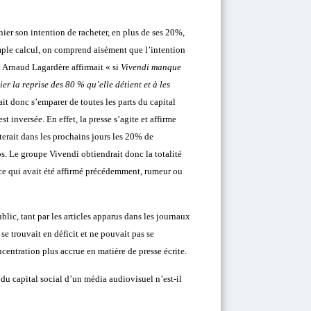
ier son intention de racheter, en plus de ses 20%,
mple calcul, on comprend aisément que l’intention
. Arnaud Lagardère affirmait « si
Vivendi manque
r la reprise des 80 % qu’elle détient et à les
it donc s’emparer de toutes les parts du capital
t inversée. En effet, la presse s’agite et affirme
terait dans les prochains jours les 20% de
s. Le groupe Vivendi obtiendrait donc la totalité
e ce qui avait été affirmé précédemment, rumeur ou
blic, tant par les articles apparus dans les journaux
se trouvait en déficit et ne pouvait pas se
entration plus accrue en matière de presse écrite.
 du capital social d’un média audiovisuel n’est-il