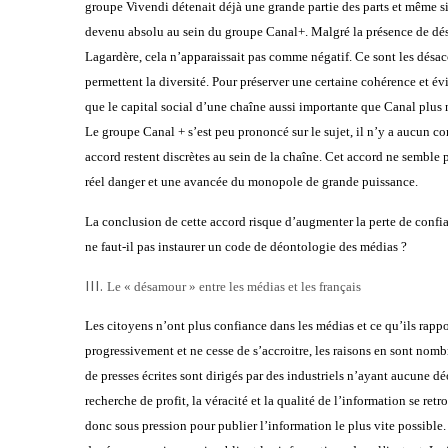
groupe Vivendi détenait déjà une grande partie des parts et même si 
devenu absolu au sein du groupe Canal+. Malgré la présence de dés
Lagardère, cela n’apparaissait pas comme négatif. Ce sont les désa
permettent la diversité. Pour préserver une certaine cohérence et év
que le capital social d’une chaîne aussi importante que Canal plus 
Le groupe Canal + s’est peu prononcé sur le sujet, il n’y a aucun c
accord restent discrètes au sein de la chaîne. Cet accord ne semble p
réel danger et une avancée du monopole de grande puissance.
La conclusion de cette accord risque d’augmenter la perte de confia
ne faut-il pas instaurer un code de déontologie des médias ?
III.
Le « désamour » entre les médias et les français
Les citoyens n’ont plus confiance dans les médias et ce qu’ils rap
progressivement et ne cesse de s’accroitre, les raisons en sont nom
de presses écrites sont dirigés par des industriels n’ayant aucune d
recherche de profit, la véracité et la qualité de l’information se ret
donc sous pression pour publier l’information le plus vite possible