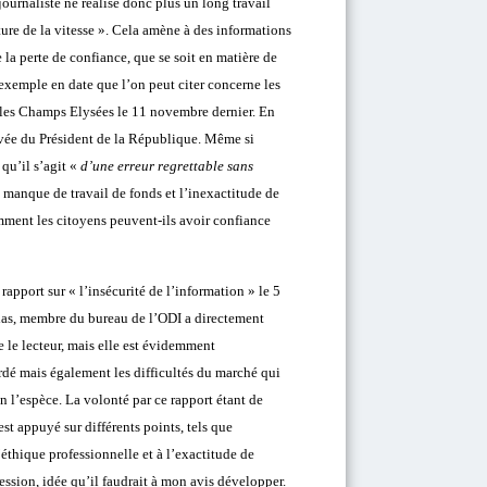
journaliste ne réalise donc plus un long travail
tature de la vitesse ». Cela amène à des informations
 la perte de confiance, que se soit en matière de
r exemple en date que l’on peut citer concerne les
r les Champs Elysées le 11 novembre dernier. En
rrivée du Président de la République. Même si
 qu’il s’agit «
d’une erreur regrettable sans
e manque de travail de fonds et l’inexactitude de
mment les citoyens peuvent-ils avoir confiance
apport sur « l’insécurité de l’information » le 5
ias, membre du bureau de l’ODI a directement
e le lecteur, mais elle est évidemment
dé mais également les difficultés du marché qui
 l’espèce. La volonté par ce rapport étant de
est appuyé sur différents points, tels que
éthique professionnelle et à l’exactitude de
ession, idée qu’il faudrait à mon avis développer.