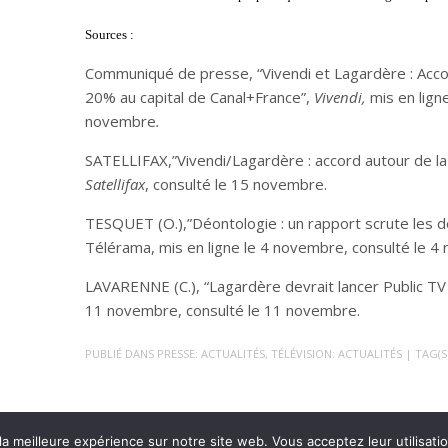
Sources :
Communiqué de presse, “Vivendi et Lagardère : Accord
20% au capital de Canal+France”,
Vivendi,
mis en lign
novembre
.
SATELLIFAX,”Vivendi/Lagardère : accord autour de l
Satellifax
, consulté le 15 novembre.
TESQUET (O.),”Déontologie : un rapport scrute les d
Télérama, mis en ligne le 4 novembre, consulté le 4
LAVARENNE (C.), “Lagardère devrait lancer Public T
11 novembre, consulté le 11 novembre.
PUBLIÉ DANS
PRESSE: ACTUALITÉS
,
TÉLÉVISION: ACTUALITÉS
| TAG(S
a meilleure expérience sur notre site web. Vous acceptez leur utilisatio