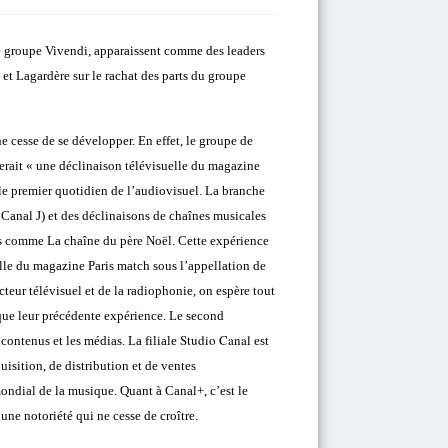
le groupe Vivendi, apparaissent comme des leaders
t Lagardère sur le rachat des parts du groupe
 cesse de se développer. En effet, le groupe de
erait «
une déclinaison télévisuelle du magazine
e premier quotidien de l’audiovisuel. La branche
 Canal J) et des déclinaisons de chaînes musicales
es comme La chaîne du père Noël. Cette expérience
elle du magazine Paris match sous l’appellation de
eur télévisuel et de la radiophonie, on espère tout
que leur précédente expérience. Le second
Studio Canal
 contenus et les médias. L
a filiale
est
isition, de distribution et de ventes
mondial de la musique.
Quant à Canal+, c’est le
une notoriété qui ne cesse de croître.