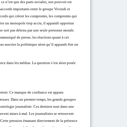
ce n’est que des parts sociales, son pouvoir est
accords importants entre le groupe Vivendi et
ccords qui créent les compromis, les compromis qui
iter un monopole trop accru, il apparaît opportun
ne soit pas détenu par une seule personne morale.
ommuniqué de presse, les réactions quant à cet
as susciter la polémique alors qu’il apparaît être un
nce dans les médias. La question s’est alors posée
portent. Ce manque de confiance est apparu
breuses. Dans un premier temps, les grands groupes
éontologie journaliste. Ces derniers sont dans une
rouvent mises à mal. Les journalistes se retrouvent
. Cette pression émanant directement de la présence