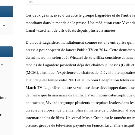
FOIS
Ces deux géants, avec d’un côté le groupe Lagardère et de l’autre 
mondiaux dans le monde de la presse. Une médiation entre Vivendi e
Canal +suscitent de vifs débats depuis plusieurs années.
D’un côté Lagardère, mondialement connue est une entreprise qui ne
presse a pour objectif de lancer Public TV en 2014. Cette dernière s
du même nom »
selon Joël Wirsztel
de Satellifax considéré comme l
ue
médias de Lagardère possèdent déjà des chaînes jeunesses (Gulli et
(MCM), ainsi que l’expérience de chaînes de télévision temporair
avait déjà été tentée entre 2001 et 2005 pour l’adaptation télévisu
Match TV. Lagardère montre sa volonté de se développer dans le sect
de même que la naissance de Public TV soit moins catastrophique 
tion
contractant, Vivendi regroupe plusieurs entreprises leaders dans les
un acteur européen de premier plan en matière de production, d’acqu
an
internationales de films. Universal Music Group
est le numéro un 
premier groupe de télévision payante en France. La chaîne a acquit 