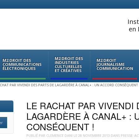
Ins
en 
M2 DROIT DES
M2 DROIT DES
M2 DROIT
INDUSTRIES
COMMUNICATIONS
JOURNALISME
CULTURELLES
ÉLECTRONIQUES
COMMUNICATION
ET CRÉATIVES
ACHAT PAR VIVENDI DES PARTS DE LAGARDÈRE À CANAL+ : UN ACCORD CONSÉQUENT 
LE RACHAT PAR VIVENDI 
LAGARDÈRE À CANAL+ :
CONSÉQUENT !
PUBLIÉ PAR
CLEMENCE DANI
LE
28 NOVEMBRE 2013
DANS
PRESSE: A