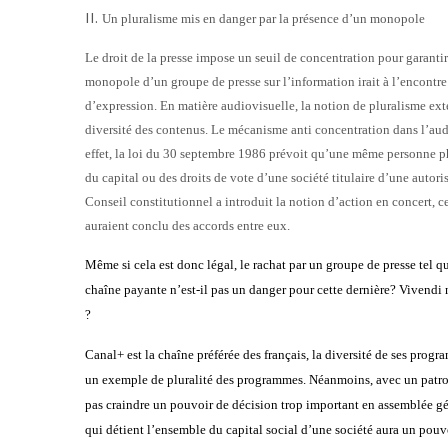
II.
Un pluralisme mis en danger par la présence d’un monopole
Le droit de la presse impose un seuil de concentration pour garantir 
monopole d’un groupe de presse sur l’information irait à l’encontre 
d’expression. En matière audiovisuelle, la notion de pluralisme exter
diversité des contenus. Le mécanisme anti concentration dans l’audi
effet, la loi du 30 septembre 1986 prévoit qu’une même personne p
du capital ou des droits de vote d’une société titulaire d’une autori
Conseil constitutionnel a introduit la notion d’action en concert, c
auraient conclu des accords entre eux.
Même si cela est donc légal, le rachat par un groupe de presse tel 
chaîne payante n’est-il pas un danger pour cette dernière? Vivendi ne
?
Canal+ est la chaîne préférée des français, la diversité de ses progra
un exemple de pluralité des programmes. Néanmoins, avec un patron
pas craindre un pouvoir de décision trop important en assemblée gé
qui détient l’ensemble du capital social d’une société aura un pouvo