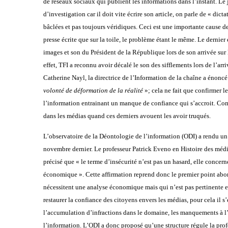
de réseaux sociaux qui publient les informations dans l’instant. Le 
d’investigation car il doit vite écrire son article, on parle de « dic
bâclées et pas toujours véridiques. Ceci est une importante cause de
presse écrite que sur la toile, le problème étant le même. Le dernie
images et son du Président de la République lors de son arrivée su
effet, TFI a reconnu avoir décalé le son des sifflements lors de l’a
Catherine Nayl, la directrice de l’Information de la chaîne a énoncé
volonté de déformation de la réalité
»; cela ne fait que confirmer l
l’information entrainant un manque de confiance qui s’accroit. Co
dans les médias quand ces derniers avouent les avoir truqués.
L’observatoire de la Déontologie de l’information (ODI) a rendu un r
novembre dernier. Le professeur Patrick Eveno en Histoire des méd
précisé que « le terme d’insécurité n’est pas un hasard, elle concern
économique ». Cette affirmation reprend donc le premier point abor
nécessitent une analyse économique mais qui n’est pas pertinente en
restaurer la confiance des citoyens envers les médias, pour cela il s’
l’accumulation d’infractions dans le domaine, les manquements à l’
l’information. L’ODI a donc proposé qu’une structure régule la prof