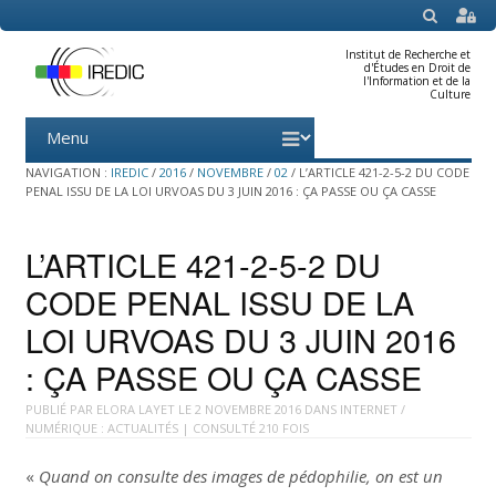
SEARCH
Institut de Recherche et
d'Études en Droit de
l'Information et de la
Culture
Menu
Skip
to
content
NAVIGATION :
IREDIC
/
2016
/
NOVEMBRE
/
02
/
L’ARTICLE 421-2-5-2 DU CODE
PENAL ISSU DE LA LOI URVOAS DU 3 JUIN 2016 : ÇA PASSE OU ÇA CASSE
L’ARTICLE 421-2-5-2 DU
CODE PENAL ISSU DE LA
LOI URVOAS DU 3 JUIN 2016
: ÇA PASSE OU ÇA CASSE
PUBLIÉ PAR
ELORA LAYET
LE
2 NOVEMBRE 2016
DANS
INTERNET /
NUMÉRIQUE : ACTUALITÉS
| CONSULTÉ 210 FOIS
«
Quand on consulte des images de pédophilie, on est un