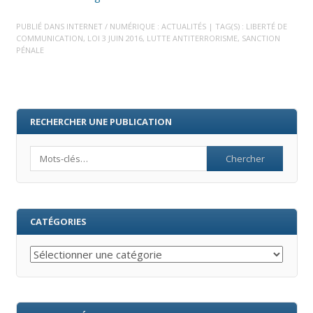
PUBLIÉ DANS
INTERNET / NUMÉRIQUE : ACTUALITÉS
| TAG(S) :
LIBERTÉ DE
COMMUNICATION
,
LOI 3 JUIN 2016
,
LUTTE ANTITERRORISME
,
SANCTION
PÉNALE
RECHERCHER UNE PUBLICATION
Search
CATÉGORIES
Catégories