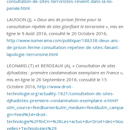
consultation-de-sites-terroristes-revient-dans-la-loi-
penale.html
LAUSSON (J), «
Deux ans de prison ferme pour la
consultation répétée de sites glorifiant le terrorisme
», mis en
ligne le 9 Août 2016, consulté le 20 Octobre 2016,
http://www.numerama.com/politique/188338-deux-ans-
de-prison-ferme-consultation-repetee-de-sites-faisant-
lapologie-terrorisme.html
LEONARD (T) et BERDEAUX (A), «
Consultation de sites
djihadistes : première condamnation exemplaire en France
»,
mis en ligne le 26 Septembre 2016, consulté le 15
Octobre 2016,
http://www.droit-
technologie.org/actuality-1821/consultation-de-sites-
djihadistes-premiere-condamnation-exemplaire-e.html?
utm_source=feedburner&utm_medium=feed&utm_campai
gn=Feed%3A+droit-
technologie%2FRnCH+%28Les+actus+du+Droit+des+Nou
velles+Technologies%29