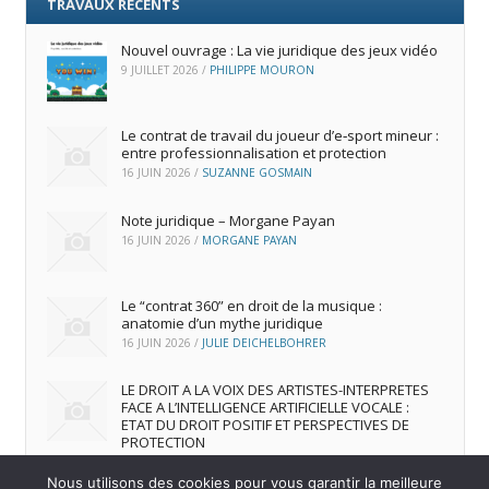
TRAVAUX RÉCENTS
Nouvel ouvrage : La vie juridique des jeux vidéo
9 JUILLET 2026
/
PHILIPPE MOURON
Le contrat de travail du joueur d’e‑sport mineur :
entre professionnalisation et protection
16 JUIN 2026
/
SUZANNE GOSMAIN
Note juridique – Morgane Payan
16 JUIN 2026
/
MORGANE PAYAN
Le “contrat 360” en droit de la musique :
anatomie d’un mythe juridique
16 JUIN 2026
/
JULIE DEICHELBOHRER
LE DROIT A LA VOIX DES ARTISTES-INTERPRETES
FACE A L’INTELLIGENCE ARTIFICIELLE VOCALE :
ETAT DU DROIT POSITIF ET PERSPECTIVES DE
PROTECTION
16 JUIN 2026
/
ANDREA FRANCA MARQUES FRUTUOSO
Nous utilisons des cookies pour vous garantir la meilleure