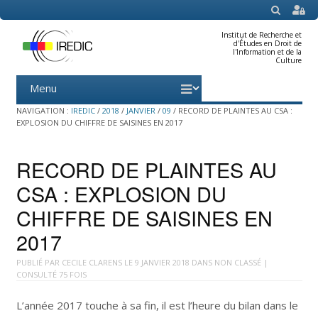
SEARCH
Institut de Recherche et
d'Études en Droit de
l'Information et de la
Culture
Menu
Skip
to
content
NAVIGATION :
IREDIC
/
2018
/
JANVIER
/
09
/
RECORD DE PLAINTES AU CSA :
EXPLOSION DU CHIFFRE DE SAISINES EN 2017
RECORD DE PLAINTES AU
CSA : EXPLOSION DU
CHIFFRE DE SAISINES EN
2017
PUBLIÉ PAR
CECILE CLARENS
LE
9 JANVIER 2018
DANS
NON CLASSÉ
|
CONSULTÉ 75 FOIS
L’année 2017 touche à sa fin, il est l’heure du bilan dans le