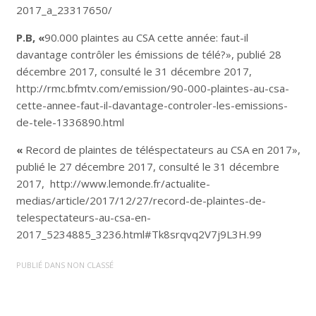
2017_a_23317650/
P.B, «
90.000 plaintes au CSA cette année: faut-il
davantage contrôler les émissions de télé?», publié 28
décembre 2017, consulté le 31 décembre 2017,
http://rmc.bfmtv.com/emission/90-000-plaintes-au-csa-
cette-annee-faut-il-davantage-controler-les-emissions-
de-tele-1336890.html
«
Record de plaintes de téléspectateurs au CSA en 2017»,
publié le 27 décembre 2017, consulté le 31 décembre
2017, http://www.lemonde.fr/actualite-
medias/article/2017/12/27/record-de-plaintes-de-
telespectateurs-au-csa-en-
2017_5234885_3236.html#Tk8srqvq2V7j9L3H.99
PUBLIÉ DANS
NON CLASSÉ