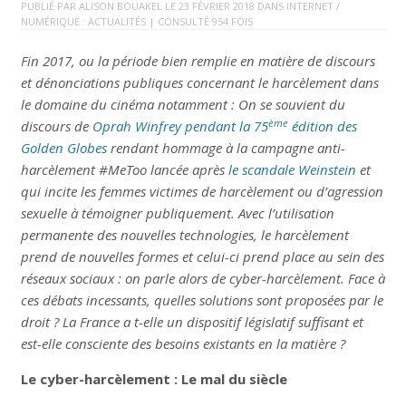
PUBLIÉ PAR
ALISON BOUAKEL
LE
23 FÉVRIER 2018
DANS
INTERNET /
NUMÉRIQUE : ACTUALITÉS
| CONSULTÉ 954 FOIS
Fin 2017, ou la période bien remplie en matière de discours
et dénonciations publiques concernant le harcèlement dans
le domaine du cinéma notamment : On se souvient du
ème
discours de
Oprah Winfrey pendant la 75
édition des
Golden Globes
rendant hommage à la campagne anti-
harcèlement #MeToo lancée après
le scandale Weinstein
et
qui incite les femmes victimes de harcèlement ou d’agression
sexuelle à témoigner publiquement.
Avec l’utilisation
permanente des nouvelles technologies, le harcèlement
prend de nouvelles formes et celui-ci prend place au sein des
réseaux sociaux : on parle alors de cyber-harcèlement.
Face à
ces débats incessants, quelles solutions sont proposées par le
droit ? La France a t-elle un dispositif législatif suffisant et
est-elle consciente des besoins existants en la matière ?
Le cyber-harcèlement : Le mal du siècle