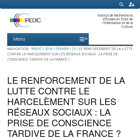
SEARCH
Institut de Recherche et
d'Études en Droit de
l'Information et de la
Culture
Menu
Skip
to
content
NAVIGATION :
IREDIC
/
2018
/
FÉVRIER
/
23
/
LE RENFORCEMENT DE LA LUTTE
CONTRE LE HARCELÈMENT SUR LES RÉSEAUX SOCIAUX : LA PRISE DE
CONSCIENCE TARDIVE DE LA FRANCE ?
LE RENFORCEMENT DE LA
LUTTE CONTRE LE
HARCELÈMENT SUR LES
RÉSEAUX SOCIAUX : LA
PRISE DE CONSCIENCE
TARDIVE DE LA FRANCE ?