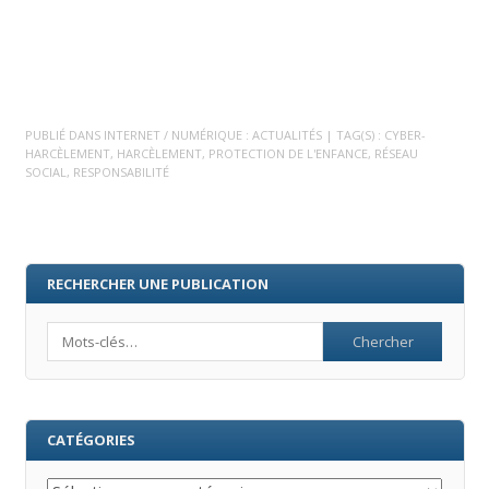
PUBLIÉ DANS
INTERNET / NUMÉRIQUE : ACTUALITÉS
| TAG(S) :
CYBER-
HARCÈLEMENT
,
HARCÈLEMENT
,
PROTECTION DE L'ENFANCE
,
RÉSEAU
SOCIAL
,
RESPONSABILITÉ
RECHERCHER UNE PUBLICATION
Search
CATÉGORIES
Catégories