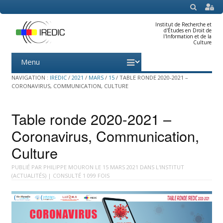
SEARCH
Institut de Recherche et
d'Études en Droit de
l'Information et de la
Culture
Menu
Skip
to
content
NAVIGATION :
IREDIC
/
2021
/
MARS
/
15
/
TABLE RONDE 2020-2021 –
CORONAVIRUS, COMMUNICATION, CULTURE
Table ronde 2020-2021 –
Coronavirus, Communication,
Culture
PUBLIÉ PAR
PHILIPPE MOURON
LE
15 MARS 2021
DANS
L'INSTITUT
(ACTUALITÉS)
| CONSULTÉ 1 099 FOIS