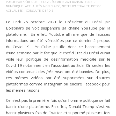
PUBLIÉ PAR
NAÏRI JULIETTE
LE
2 DÉCEMBRE 2021
DANS
INTERNET /
NUMÉRIQUE : ACTUALITÉS
,
NON CLASSÉ
,
NOTES D'ACTUALITÉ
,
PRESSE:
ACTUALITÉS
| CONSULTÉ 106 FOIS
Le lundi 25 octobre 2021 le Président du Brésil Jair
Bolsonaro se voit suspendre sa chaine YouTube par la
plateforme. En effet, Youtube affirme que de fausses
informations ont été véhiculées par ce dernier à propos
du Covid 19. YouTube justifie donc ce bannissement
d’une semaine par le fait que le chef d’État du Brésil aurait
violé leur politique de désinformation médicale sur le
Covid-19 notamment en l’associant au Sida. Or seules les
vidéos contenant des
fake news
ont été bannies. De plus,
ces mêmes vidéos ont été supprimées sur d’autres
plateformes comme Instagram ou encore Facebook pour
les mêmes raisons.
Ce n’est pas la première fois qu’un homme politique se fait
bannir d’une plateforme. En effet, Donald Trump s’est vu
bannir plusieurs fois de Twitter et supprimé plusieurs fois