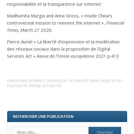
responsabilité et la transparence sur Internet
Madhumita Murgia and Anna Gross, « Inside China’s
controversial mission to reinvent the internet »,
Financial
Times
, March 27 2020.
Pierre Auriel « La liberté d’expression et la modération
des réseaux sociaux dans la proposition de Digital
Services Act »
Revue de l’Union européenne
2021 p.413
PUBLIÉ DANS
INTERNET / NUMÉRIQUE : ACTUALITÉS
,
NON CLASSÉ
,
NOTES
D'ACTUALITÉ
,
PRESSE: ACTUALITÉS
RECHERCHER UNE PUBLICATION
Search