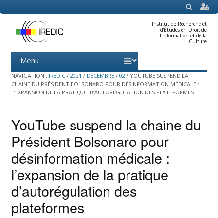
SEARCH
Institut de Recherche et
d'Études en Droit de
l'Information et de la
Culture
Menu
Skip
to
content
NAVIGATION :
IREDIC
/
2021
/
DÉCEMBRE
/
02
/
YOUTUBE SUSPEND LA
CHAINE DU PRÉSIDENT BOLSONARO POUR DÉSINFORMATION MÉDICALE :
L’EXPANSION DE LA PRATIQUE D’AUTORÉGULATION DES PLATEFORMES
YouTube suspend la chaine du
Président Bolsonaro pour
désinformation médicale :
l’expansion de la pratique
d’autorégulation des
plateformes