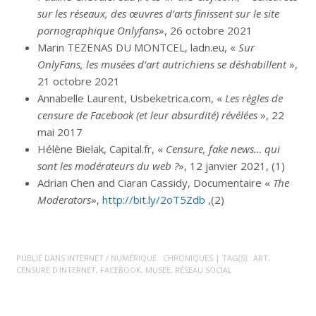
sur les réseaux, des œuvres d’arts finissent sur le site
pornographique Onlyfans
», 26 octobre 2021
Marin TEZENAS DU MONTCEL, ladn.eu, «
Sur
OnlyFans, les musées d’art autrichiens se déshabillent
»,
21 octobre 2021
Annabelle Laurent, Usbeketrica.com, «
Les règles de
censure de Facebook (et leur absurdité) révélées
», 22
mai 2017
Hélène Bielak, Capital.fr, «
Censure, fake news… qui
sont les modérateurs du web ?
», 12 janvier 2021, (1)
Adrian Chen and Ciaran Cassidy, Documentaire «
The
Moderators
»,
http://bit.ly/2oT5Zdb
,(2)
PUBLIÉ DANS
INTERNET / NUMÉRIQUE : CHRONIQUES
| TAG(S) :
ART
,
CENSURE D'INTERNET
,
FACEBOOK
,
MUSEE
,
RÉSEAU SOCIAL