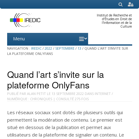
SEARCH
Institut de Recherche et
d'Études en Droit de
l'Information et de la
Culture
Menu
Skip
to
content
NAVIGATION :
IREDIC
/
2022
/
SEPTEMBRE
/
13
/
QUAND L’ART S’INVITE SUR
LA PLATEFORME ONLYFANS
Quand l’art s’invite sur la
plateforme OnlyFans
PUBLIÉ PAR
ALAN PETIT
LE
13 SEPTEMBRE 2022
DANS
INTERNET /
NUMÉRIQUE : CHRONIQUES
| CONSULTÉ 275 FOIS
Les réseaux sociaux sont dotés de plusieurs outils qui
permettent la modération de contenu. Le premier est
situé en dessous de la publication et permet aux
utilisateurs de la plateforme de signaler un contenu. Le