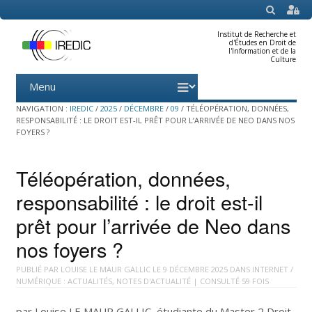
SEARCH
Institut de Recherche et
d'Études en Droit de
l'Information et de la
Culture
Menu
Skip
to
content
NAVIGATION :
IREDIC
/
2025
/
DÉCEMBRE
/
09
/
TÉLÉOPÉRATION, DONNÉES,
RESPONSABILITÉ : LE DROIT EST-IL PRÊT POUR L’ARRIVÉE DE NEO DANS NOS
FOYERS ?
Téléopération, données,
responsabilité : le droit est-il
prêt pour l’arrivée de Neo dans
nos foyers ?
PUBLIÉ PAR
LOUISE LE MAUR GALLIC
LE
9 DÉCEMBRE 2025
DANS
INTERNET /
NUMÉRIQUE : ACTUALITÉS
,
NOTES D'ACTUALITÉ
| CONSULTÉ 59 FOIS
par Louise LE MAUR GALLIC, étudiante du Master 2 Droit