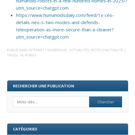
humanoid-robots-in-a-few-hundred-homes-in-2025/?
utm_source=chatgpt.com
https://www.humanoidsdaily.com/feed/1x-ceo-
details-neo-s-two-modes-and-defends-
teleoperation-as-more-secure-than-a-cleaner?
utm_source=chatgpt.com
PUBLIÉ DANS
INTERNET / NUMÉRIQUE : ACTUALITÉS
,
NOTES D'ACTUALITÉ
|
TAG(S) :
IA
,
ROBOT
RECHERCHER UNE PUBLICATION
Search
CATÉGORIES