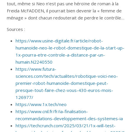
tout, même si Neo n’est pas une héroïne de roman à la
Freida McFADDEN, il pourrait bien devenir la « femme de
ménage » dont chacun redouterait de perdre le contrôle…
Sources :
https://www.usine-digitale.fr/article/robot-
humanoide-neo-le-robot-domestique-de-la-start-up-
1x-pourra-etre-controle-a-distance-par-un-
humain.N2240550
https://www.futura-
sciences.com/tech/actualites/robotique-voici-neo-
premier-robot-humanoide-domestique-peut-
presque-tout-faire-chez-vous-430-euros-mois-
126977/
https://www.1x.tech/neo
https://www.cnil.fr/fr/ia-finalisation-
recommandations-developpement-des-systemes-ia
https://techcrunch.com/2025/03/21/1x-will-test-