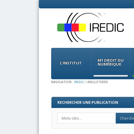
Menu
Skip
to
M1 DROIT DU
content
L’INSTITUT
NUMÉRIQUE
NAVIGATION :
IREDIC
/
ANGLETERRE
RECHERCHER UNE PUBLICATION
Search