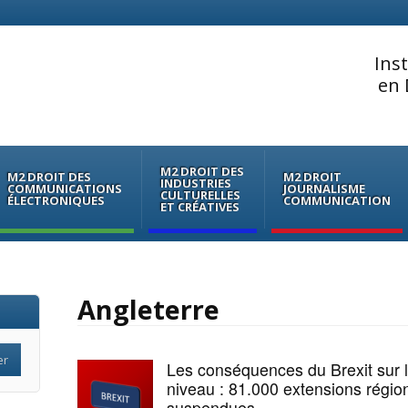
Ins
en 
M2 DROIT DES
M2 DROIT DES
M2 DROIT
INDUSTRIES
COMMUNICATIONS
JOURNALISME
CULTURELLES
ÉLECTRONIQUES
COMMUNICATION
ET CRÉATIVES
Angleterre
Les conséquences du Brexit sur
niveau : 81.000 extensions région
suspendues.