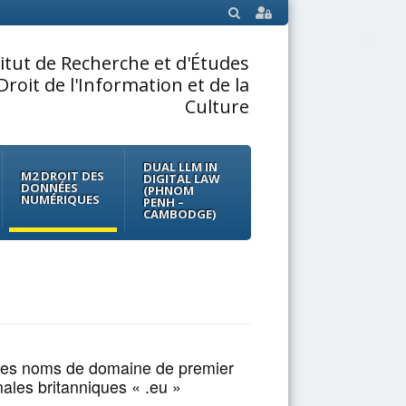
SEARCH
titut de Recherche et d'Études
Droit de l'Information et de la
Culture
DUAL LLM IN
M2 DROIT DES
DIGITAL LAW
DONNÉES
(PHNOM
NUMÉRIQUES
PENH –
CAMBODGE)
 les noms de domaine de premier
ales britanniques « .eu »