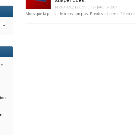
FERNANDEZ LUDOVIC
/
27 JANVIER 2021
Alors que la phase de transition post-Brexit s’est terminée en 
ue
tion
an