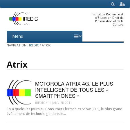
SEARCH
Institut de Recherche et
d'Études en Droit de
l'Information et de la
Culture
Menu
Skip
to
content
NAVIGATION :
IREDIC
/
ATRIX
Atrix
MOTOROLA ATRIX 4G: LE PLUS
INTELLIGENT DE TOUS LES «
SMARTPHONES »
IREDIC
/
14 JANVIER 2011
Il y a quelques jours au Consumer Electronics Show (CES), le plus grand
événement de technologie dans le…