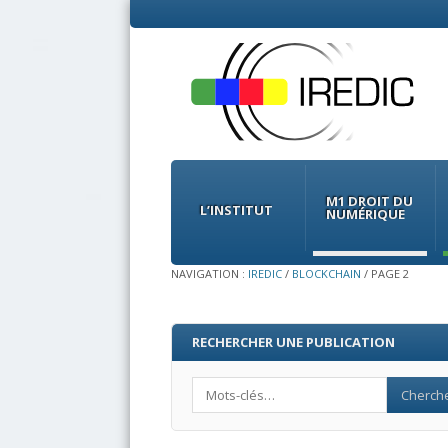
Menu
Skip
to
M1 DROIT DU
content
L’INSTITUT
NUMÉRIQUE
NAVIGATION :
IREDIC
/
BLOCKCHAIN
/
PAGE 2
RECHERCHER UNE PUBLICATION
Search