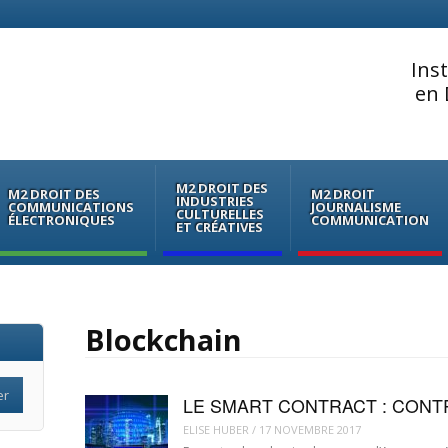
Ins
en 
M2 DROIT DES
M2 DROIT DES
M2 DROIT
INDUSTRIES
COMMUNICATIONS
JOURNALISME
CULTURELLES
ÉLECTRONIQUES
COMMUNICATION
ET CRÉATIVES
Blockchain
LE SMART CONTRACT : CONTR
ELISE HUBER
/
17 NOVEMBRE 2017