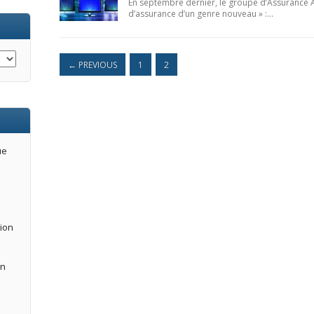
En septembre dernier, le groupe d’Assurance 
d’assurance d’un genre nouveau » :…
←
PREVIOUS
1
2
ue
tion
an