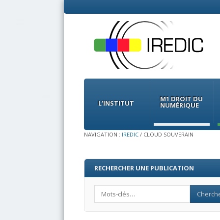
Menu
Skip
to
M1 DROIT DU
content
L’INSTITUT
NUMÉRIQUE
NAVIGATION :
IREDIC
/
CLOUD SOUVERAIN
RECHERCHER UNE PUBLICATION
Search