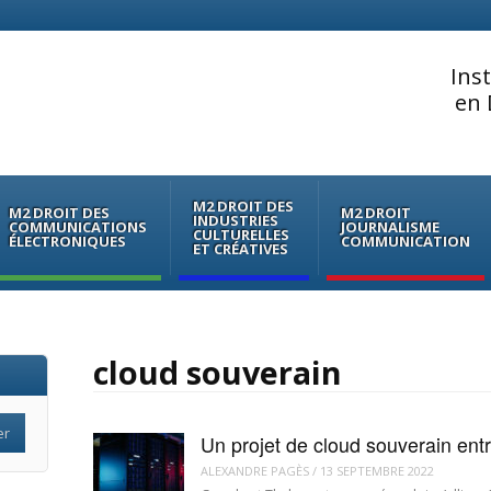
Ins
en 
M2 DROIT DES
M2 DROIT DES
M2 DROIT
INDUSTRIES
COMMUNICATIONS
JOURNALISME
CULTURELLES
ÉLECTRONIQUES
COMMUNICATION
ET CRÉATIVES
cloud souverain
Un projet de cloud souverain ent
ALEXANDRE PAGÈS
/
13 SEPTEMBRE 2022