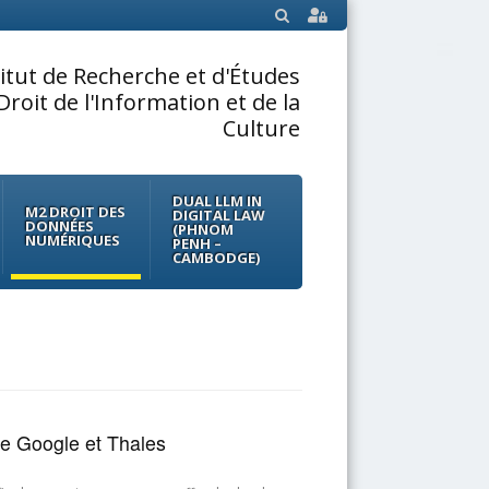
SEARCH
titut de Recherche et d'Études
Droit de l'Information et de la
Culture
DUAL LLM IN
M2 DROIT DES
DIGITAL LAW
DONNÉES
(PHNOM
NUMÉRIQUES
PENH –
CAMBODGE)
re Google et Thales