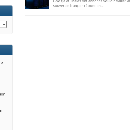
Google et Thales ont annoncé vouloir s’allier 
souverain français répondant…
ue
tion
an