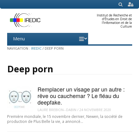
SEARCH
Institut de Recherche et
d'Études en Droit de
l'Information et de la
Culture
Menu
Skip
to
content
NAVIGATION :
IREDIC
/
DEEP PORN
Deep porn
Remplacer un visage par un autre :
rêve ou cauchemar ? Le fléau du
deepfake.
LAURE BREBION--DABIN
/
24 NOVEMBRE 2020
Première mondiale, le 15 novembre dernier, Newen, la société de
production de Plus Belle la vie, a annoncé…