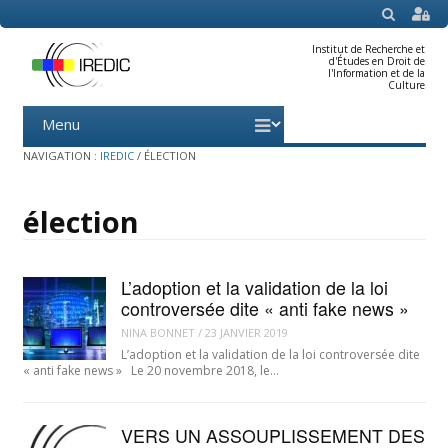
SEARCH
Institut de Recherche et
d'Études en Droit de
l'Information et de la
Culture
Menu
Skip
to
content
NAVIGATION :
IREDIC
/
ÉLECTION
élection
L’adoption et la validation de la loi
controversée dite « anti fake news »
NINA BONNET
/
23 JANVIER 2019
L’adoption et la validation de la loi controversée dite
« anti fake news » Le 20 novembre 2018, le…
VERS UN ASSOUPLISSEMENT DES