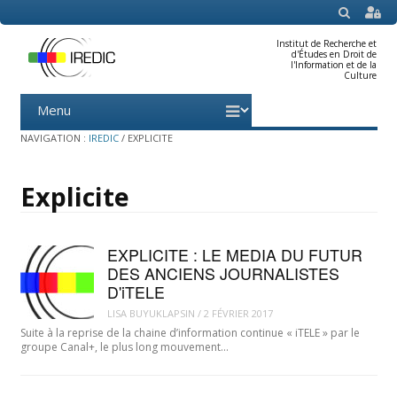
SEARCH
Institut de Recherche et
d'Études en Droit de
l'Information et de la
Culture
Menu
Skip
to
content
NAVIGATION :
IREDIC
/
EXPLICITE
Explicite
EXPLICITE : LE MEDIA DU FUTUR
DES ANCIENS JOURNALISTES
D'iTELE
LISA BUYUKLAPSIN
/
2 FÉVRIER 2017
Suite à la reprise de la chaine d’information continue « iTELE » par le
groupe Canal+, le plus long mouvement…