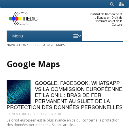
SEARCH
Institut de Recherche et
d'Études en Droit de
l'Information et de la
Culture
Menu
Skip
to
content
NAVIGATION :
IREDIC
/
GOOGLE MAPS
Google Maps
GOOGLE, FACEBOOK, WHATSAPP
VS LA COMMISSION EUROPÉENNE
ET LA CNIL : BRAS DE FER
PERMANENT AU SUJET DE LA
PROTECTION DES DONNÉES PERSONNELLES
STEVEN EHRHARDT
/
5 FÉVRIER 2018
Le droit européen est le plus avancé en ce qui concerne la protection
des données personnelles. Selon l’article…