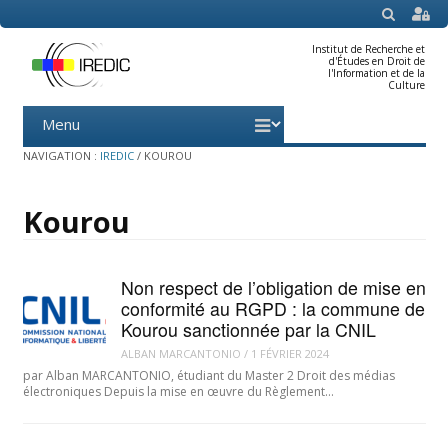
SEARCH
Institut de Recherche et
d'Études en Droit de
l'Information et de la
Culture
Menu
Skip
to
content
NAVIGATION :
IREDIC
/
KOUROU
Kourou
Non respect de l’obligation de mise en
conformité au RGPD : la commune de
Kourou sanctionnée par la CNIL
ALBAN MARCANTONIO
/
1 FÉVRIER 2024
par Alban MARCANTONIO, étudiant du Master 2 Droit des médias
électroniques Depuis la mise en œuvre du Règlement…