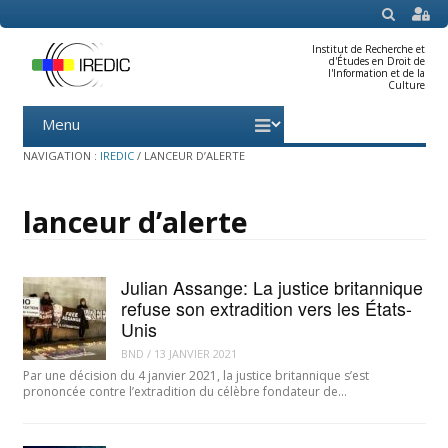
SEARCH
Institut de Recherche et
d'Études en Droit de
l'Information et de la
Culture
Menu
Skip
to
content
NAVIGATION :
IREDIC
/
LANCEUR D’ALERTE
lanceur d’alerte
Julian Assange: La justice britannique
refuse son extradition vers les États-
Unis
BND
/
13 JANVIER 2021
Par une décision du 4 janvier 2021, la justice britannique s’est
prononcée contre l’extradition du célèbre fondateur de…