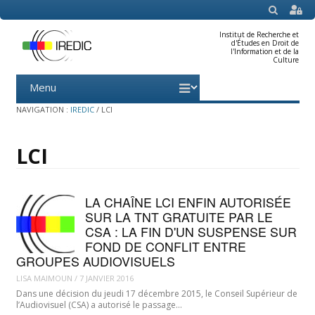
SEARCH
Institut de Recherche et
d'Études en Droit de
l'Information et de la
Culture
Menu
Skip
to
content
NAVIGATION :
IREDIC
/
LCI
LCI
LA CHAÎNE LCI ENFIN AUTORISÉE
SUR LA TNT GRATUITE PAR LE
CSA : LA FIN D'UN SUSPENSE SUR
FOND DE CONFLIT ENTRE
GROUPES AUDIOVISUELS
LISA MAIMOUN
/
7 JANVIER 2016
Dans une décision du jeudi 17 décembre 2015, le Conseil Supérieur de
l’Audiovisuel (CSA) a autorisé le passage…