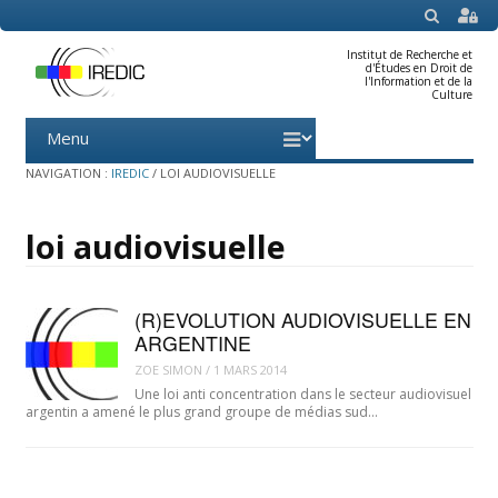
SEARCH
Institut de Recherche et
d'Études en Droit de
l'Information et de la
Culture
Menu
Skip
to
content
NAVIGATION :
IREDIC
/
LOI AUDIOVISUELLE
loi audiovisuelle
(R)EVOLUTION AUDIOVISUELLE EN
ARGENTINE
ZOE SIMON
/
1 MARS 2014
Une loi anti concentration dans le secteur audiovisuel
argentin a amené le plus grand groupe de médias sud…