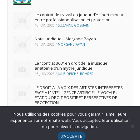
Le contrat de travail du joueur d’e‑sport mineur :
entre professionnalisation et protection
16 JUIN 2026
/
SUZANNE GOSMAIN
Note juridique – Morgane Payan
16 JUIN 2026
/
MORGANE PAYAN
Le “contrat 360” en droit de la musique :
anatomie d’un mythe juridique
16 JUIN 2026
/
JULIE DEICHELBOHRER
LE DROIT A LA VOIX DES ARTISTES-INTERPRETES
FACE A L’INTELLIGENCE ARTIFICIELLE VOCALE :
ETAT DU DROIT POSITIF ET PERSPECTIVES DE
PROTECTION
16 JUIN 2026
/
ANDREA FRANCA MARQUES FRUTUOSO
Nous utilisons des cookies pour vous garantir la meilleure
expérience sur notre site web. Vous acceptez leur utilisation
en poursuivant la navigation.
© 2026
IREDIC
-
Mentions Légales
J'ACCEPTE