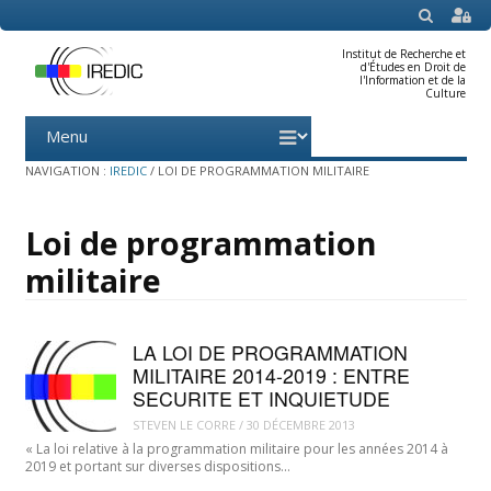
SEARCH
Institut de Recherche et
d'Études en Droit de
l'Information et de la
Culture
Menu
Skip
to
content
NAVIGATION :
IREDIC
/
LOI DE PROGRAMMATION MILITAIRE
Loi de programmation
militaire
LA LOI DE PROGRAMMATION
MILITAIRE 2014-2019 : ENTRE
SECURITE ET INQUIETUDE
STEVEN LE CORRE
/
30 DÉCEMBRE 2013
« La loi relative à la programmation militaire pour les années 2014 à
2019 et portant sur diverses dispositions…