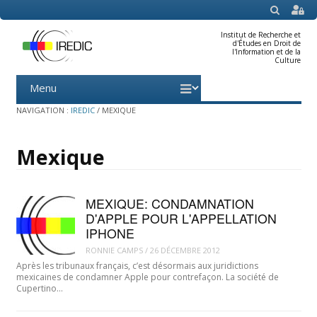
SEARCH
Institut de Recherche et
d'Études en Droit de
l'Information et de la
Culture
Menu
Skip
to
content
NAVIGATION :
IREDIC
/
MEXIQUE
Mexique
MEXIQUE: CONDAMNATION
D'APPLE POUR L'APPELLATION
IPHONE
RONNIE CAMPS
/
26 DÉCEMBRE 2012
Après les tribunaux français, c’est désormais aux juridictions
mexicaines de condamner Apple pour contrefaçon. La société de
Cupertino…