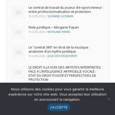
Le contrat de travail du joueur d’e‑sport mineur :
entre professionnalisation et protection
16 JUIN 2026
/
SUZANNE GOSMAIN
Note juridique – Morgane Payan
16 JUIN 2026
/
MORGANE PAYAN
Le “contrat 360” en droit de la musique :
anatomie d’un mythe juridique
16 JUIN 2026
/
JULIE DEICHELBOHRER
LE DROIT A LA VOIX DES ARTISTES-INTERPRETES
FACE A L’INTELLIGENCE ARTIFICIELLE VOCALE :
ETAT DU DROIT POSITIF ET PERSPECTIVES DE
PROTECTION
16 JUIN 2026
/
ANDREA FRANCA MARQUES FRUTUOSO
Nous utilisons des cookies pour vous garantir la meilleure
expérience sur notre site web. Vous acceptez leur utilisation
en poursuivant la navigation.
© 2026
IREDIC
-
Mentions Légales
J'ACCEPTE
Menu