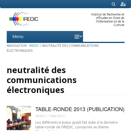
SEARCH
Institut de Recherche et
d'Études en Droit de
l'Information et de la
Culture
Menu
Skip
to
content
NAVIGATION :
IREDIC
/
NEUTRALITÉ DES COMMUNICATIONS
ÉLECTRONIQUES
neutralité des
communications
électroniques
TABLE-RONDE 2013 (PUBLICATION)
IREDIC
/
7 MAI 2013
Les différents travaux ayant fait suite à la dernière
table-ronde de l’IREDIC, consacrée au thème