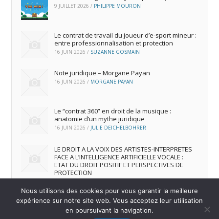
9 JUILLET 2026
/
PHILIPPE MOURON
Le contrat de travail du joueur d’e‑sport mineur :
entre professionnalisation et protection
16 JUIN 2026
/
SUZANNE GOSMAIN
Note juridique – Morgane Payan
16 JUIN 2026
/
MORGANE PAYAN
Le “contrat 360” en droit de la musique :
anatomie d’un mythe juridique
16 JUIN 2026
/
JULIE DEICHELBOHRER
LE DROIT A LA VOIX DES ARTISTES-INTERPRETES
FACE A L’INTELLIGENCE ARTIFICIELLE VOCALE :
ETAT DU DROIT POSITIF ET PERSPECTIVES DE
PROTECTION
16 JUIN 2026
/
ANDREA FRANCA MARQUES FRUTUOSO
Nous utilisons des cookies pour vous garantir la meilleure
expérience sur notre site web. Vous acceptez leur utilisation
en poursuivant la navigation.