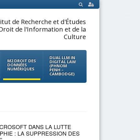
SEARCH
titut de Recherche et d'Études
Droit de l'Information et de la
Culture
DUAL LLM IN
M2 DROIT DES
DIGITAL LAW
DONNÉES
(PHNOM
NUMÉRIQUES
PENH –
CAMBODGE)
ICROSOFT DANS LA LUTTE
HIE : LA SUPPRESSION DES
E