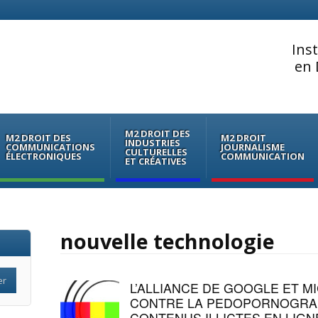
Ins
en 
M2 DROIT DES
M2 DROIT DES
M2 DROIT
INDUSTRIES
COMMUNICATIONS
JOURNALISME
CULTURELLES
ÉLECTRONIQUES
COMMUNICATION
ET CRÉATIVES
nouvelle technologie
L’ALLIANCE DE GOOGLE ET M
CONTRE LA PEDOPORNOGRAP
CONTENUS ILLICTES EN LIGN