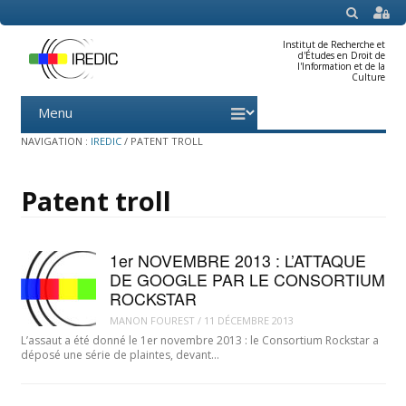
SEARCH
Institut de Recherche et
d'Études en Droit de
l'Information et de la
Culture
Menu
Skip
to
content
NAVIGATION :
IREDIC
/
PATENT TROLL
Patent troll
1er NOVEMBRE 2013 : L’ATTAQUE
DE GOOGLE PAR LE CONSORTIUM
ROCKSTAR
MANON FOUREST
/
11 DÉCEMBRE 2013
L’assaut a été donné le 1er novembre 2013 : le Consortium Rockstar a
déposé une série de plaintes, devant…