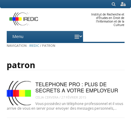
SEARCH
Institut de Recherche et
d'Études en Droit de
l'Information et de la
Culture
Menu
Skip
to
content
NAVIGATION :
IREDIC
/
PATRON
patron
TELEPHONE PRO : PLUS DE
SECRETS A VOTRE EMPLOYEUR
CELIA CERVERA
/
27 FÉVRIER 2015
Vous possédez un téléphone professionnel et il vous
arrive de vous en servir pour envoyer des messages personnels,…