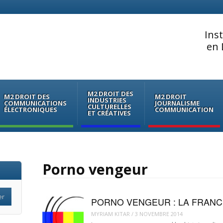
Ins
en 
M2 DROIT DES
M2 DROIT DES
M2 DROIT
INDUSTRIES
COMMUNICATIONS
JOURNALISME
CULTURELLES
ÉLECTRONIQUES
COMMUNICATION
ET CRÉATIVES
Porno vengeur
PORNO VENGEUR : LA FRANCE
MYRIAM KITAR
/
3 NOVEMBRE 2014