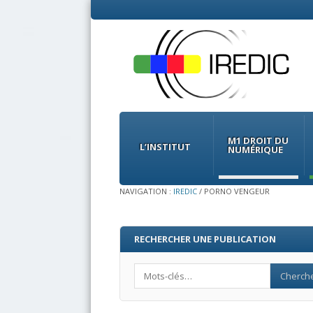
Menu
Skip
to
M1 DROIT DU
content
L’INSTITUT
NUMÉRIQUE
NAVIGATION :
IREDIC
/
PORNO VENGEUR
RECHERCHER UNE PUBLICATION
Search