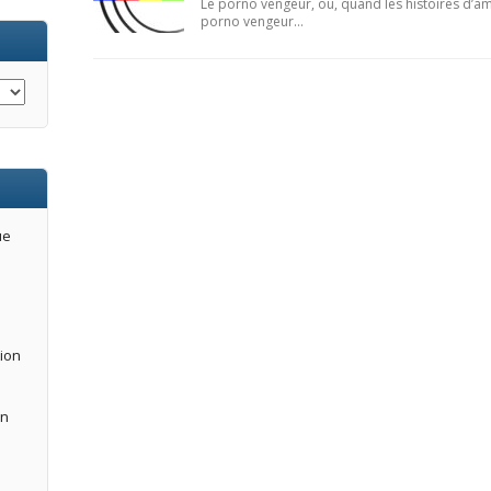
Le porno vengeur, ou, quand les histoires d’am
porno vengeur…
ue
tion
an