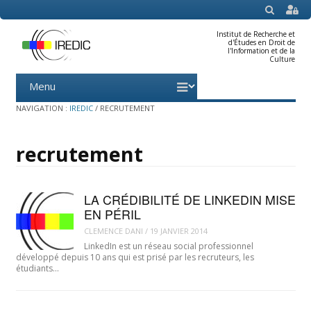
SEARCH
Institut de Recherche et
d'Études en Droit de
l'Information et de la
Culture
Menu
Skip
to
content
NAVIGATION :
IREDIC
/
RECRUTEMENT
recrutement
LA CRÉDIBILITÉ DE LINKEDIN MISE
EN PÉRIL
CLEMENCE DANI
/
19 JANVIER 2014
LinkedIn est un réseau social professionnel
développé depuis 10 ans qui est prisé par les recruteurs, les
étudiants…