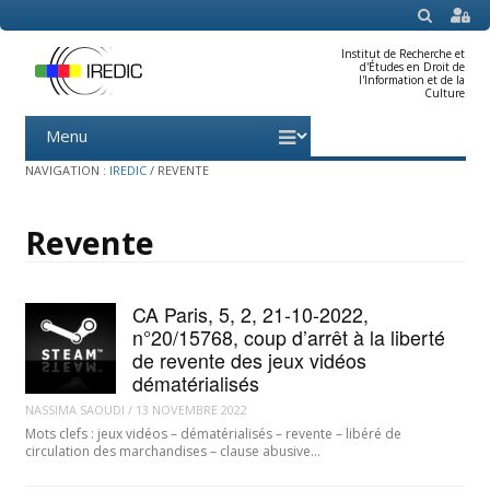
SEARCH
Institut de Recherche et
d'Études en Droit de
l'Information et de la
Culture
Menu
Skip
to
content
NAVIGATION :
IREDIC
/
REVENTE
Revente
CA Paris, 5, 2, 21-10-2022,
n°20/15768, coup d’arrêt à la liberté
de revente des jeux vidéos
dématérialisés
NASSIMA SAOUDI
/
13 NOVEMBRE 2022
Mots clefs : jeux vidéos – dématérialisés – revente – libéré de
circulation des marchandises – clause abusive…