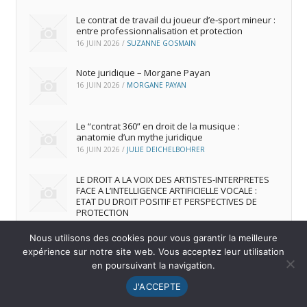
Le contrat de travail du joueur d’e‑sport mineur :
entre professionnalisation et protection
16 JUIN 2026
/
SUZANNE GOSMAIN
Note juridique – Morgane Payan
16 JUIN 2026
/
MORGANE PAYAN
Le “contrat 360” en droit de la musique :
anatomie d’un mythe juridique
16 JUIN 2026
/
JULIE DEICHELBOHRER
LE DROIT A LA VOIX DES ARTISTES-INTERPRETES
FACE A L’INTELLIGENCE ARTIFICIELLE VOCALE :
ETAT DU DROIT POSITIF ET PERSPECTIVES DE
PROTECTION
16 JUIN 2026
/
ANDREA FRANCA MARQUES FRUTUOSO
Nous utilisons des cookies pour vous garantir la meilleure
expérience sur notre site web. Vous acceptez leur utilisation
en poursuivant la navigation.
© 2026
IREDIC
-
Mentions Légales
J'ACCEPTE
Menu