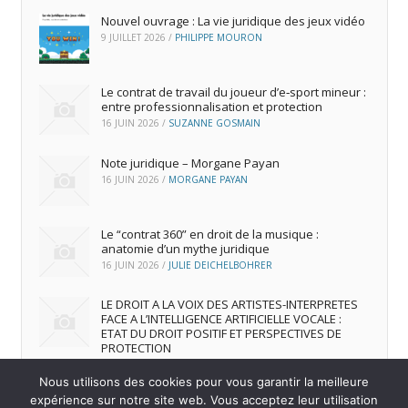
Nouvel ouvrage : La vie juridique des jeux vidéo
9 JUILLET 2026
/
PHILIPPE MOURON
Le contrat de travail du joueur d’e‑sport mineur :
entre professionnalisation et protection
16 JUIN 2026
/
SUZANNE GOSMAIN
Note juridique – Morgane Payan
16 JUIN 2026
/
MORGANE PAYAN
Le “contrat 360” en droit de la musique :
anatomie d’un mythe juridique
16 JUIN 2026
/
JULIE DEICHELBOHRER
LE DROIT A LA VOIX DES ARTISTES-INTERPRETES
FACE A L’INTELLIGENCE ARTIFICIELLE VOCALE :
ETAT DU DROIT POSITIF ET PERSPECTIVES DE
PROTECTION
16 JUIN 2026
/
ANDREA FRANCA MARQUES FRUTUOSO
Nous utilisons des cookies pour vous garantir la meilleure
expérience sur notre site web. Vous acceptez leur utilisation