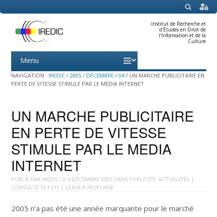
SEARCH
Institut de Recherche et
d'Études en Droit de
l'Information et de la
Culture
Menu
Skip
to
content
NAVIGATION :
IREDIC
/
2005
/
DÉCEMBRE
/
04
/
UN MARCHE PUBLICITAIRE EN
PERTE DE VITESSE STIMULE PAR LE MEDIA INTERNET
UN MARCHE PUBLICITAIRE
EN PERTE DE VITESSE
STIMULE PAR LE MEDIA
INTERNET
PUBLIÉ PAR
IREDIC
LE
4 DÉCEMBRE 2005
DANS
PUBLICITÉ: ACTUALITÉS
|
CONSULTÉ 55 FOIS |
LEAVE A RESPONSE
2005 n’a pas été une année marquante pour le marché