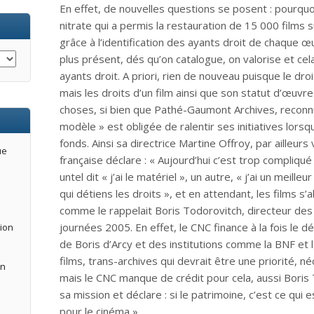
En effet, de nouvelles questions se posent : pourquo
nitrate qui a permis la restauration de 15 000 films 
grâce à l’identification des ayants droit de chaque œ
plus présent, dés qu’on catalogue, on valorise et ce
ayants droit. A priori, rien de nouveau puisque le dro
mais les droits d’un film ainsi que son statut d’œuvr
choses, si bien que Pathé-Gaumont Archives, recon
modèle » est obligée de ralentir ses initiatives lorsq
fonds. Ainsi sa directrice Martine Offroy, par ailleu
ue
française déclare : « Aujourd’hui c’est trop compliqu
untel dit « j’ai le matériel », un autre, « j’ai un meille
qui détiens les droits », et en attendant, les films s’
comme le rappelait Boris Todorovitch, directeur des
journées 2005. En effet, le CNC finance à la fois le d
tion
de Boris d’Arcy et des institutions comme la BNF et la
films, trans-archives qui devrait être une priorité, né
an
mais le CNC manque de crédit pour cela, aussi Boris 
sa mission et déclare : si le patrimoine, c’est ce qui 
pour le cinéma ».