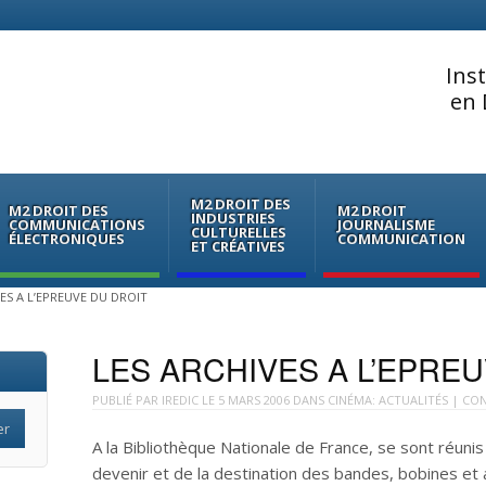
Ins
en 
M2 DROIT DES
M2 DROIT DES
M2 DROIT
INDUSTRIES
COMMUNICATIONS
JOURNALISME
CULTURELLES
ÉLECTRONIQUES
COMMUNICATION
ET CRÉATIVES
ES A L’EPREUVE DU DROIT
LES ARCHIVES A L’EPRE
PUBLIÉ PAR
IREDIC
LE
5 MARS 2006
DANS
CINÉMA: ACTUALITÉS
| CON
A la Bibliothèque Nationale de France, se sont réunis
devenir et de la destination des bandes, bobines et a