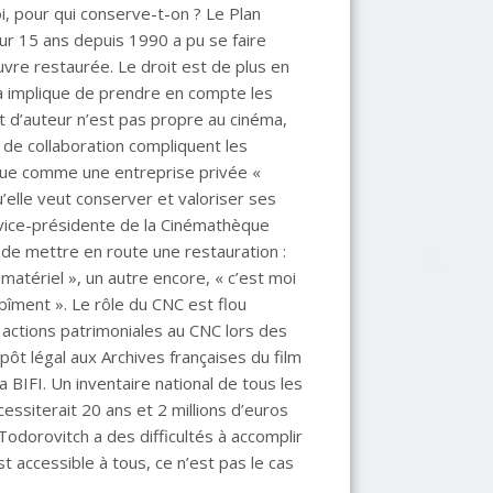
i, pour qui conserve-t-on ? Le Plan
sur 15 ans depuis 1990 a pu se faire
uvre restaurée. Le droit est de plus en
la implique de prendre en compte les
it d’auteur n’est pas propre au cinéma,
e de collaboration compliquent les
nue comme une entreprise privée «
u’elle veut conserver et valoriser ses
rs vice-présidente de la Cinémathèque
é de mettre en route une restauration :
ur matériel », un autre encore, « c’est moi
abîment ». Le rôle du CNC est flou
 actions patrimoniales au CNC lors des
épôt légal aux Archives françaises du film
 BIFI. Un inventaire national de tous les
cessiterait 20 ans et 2 millions d’euros
Todorovitch a des difficultés à accomplir
est accessible à tous, ce n’est pas le cas