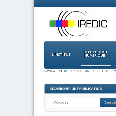
Menu
Skip
to
M1 DROIT DU
content
L’INSTITUT
NUMÉRIQUE
NAVIGATION :
IREDIC
/
2006
/
MARS
/
05
/
LES ARCHIV
RECHERCHER UNE PUBLICATION
Search