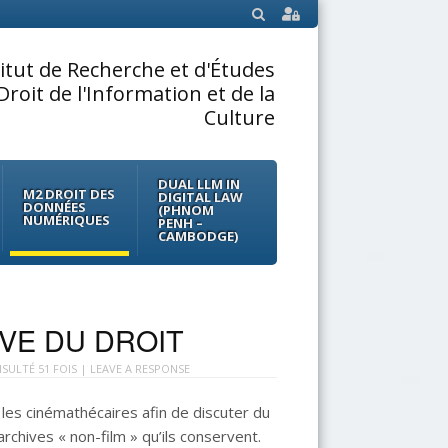
SEARCH
titut de Recherche et d'Études
Droit de l'Information et de la
Culture
DUAL LLM IN
M2 DROIT DES
DIGITAL LAW
DONNÉES
(PHNOM
NUMÉRIQUES
PENH –
CAMBODGE)
UVE DU DROIT
SULTÉ 51 FOIS |
LEAVE A RESPONSE
 les cinémathécaires afin de discuter du
rchives « non-film » qu’ils conservent.