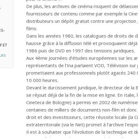
De plus, les archives de cinéma risquent de délaisser 
e
fournisseurs de contenu comme par exemple la Cine
distributeurs un dépôt gratuit contre une projection 
films.
ES-
Dans les années 1980, les catalogues de droits de di
hausse grâce à la diffusion télé et provoquaient dé
F ET
1986 puis de DVD en 1997 des tensions juridiques.
UES
Aux 4ème Journées d’études européennes sur les arch
représentants de l’Ina parlaient VOD, Télévision sur p
promettaient aux professionnels plutôt agacés 240 0
10 000 heures.
Devant le durcissement juridique, le directeur de la 
se réjouit déjà de la fin de la mise en ligne. En Italie
Cineteca de Bologne) a permis en 2002 de numériser
centaines de milliers de documents non-film et donc
droit et des investisseurs, cette réussite locale (la 
extraterritoriale (via le Net) promet à l’archive l’espoi
Il est à souhaiter que l’évolution de la technique et d