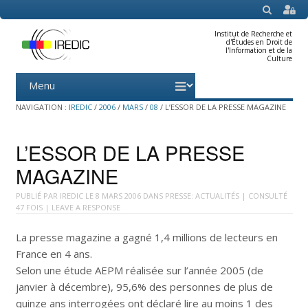
SEARCH
Institut de Recherche et
d'Études en Droit de
l'Information et de la
Culture
Menu
Skip
to
content
NAVIGATION :
IREDIC
/
2006
/
MARS
/
08
/
L’ESSOR DE LA PRESSE MAGAZINE
L’ESSOR DE LA PRESSE
MAGAZINE
PUBLIÉ PAR
IREDIC
LE
8 MARS 2006
DANS
PRESSE: ACTUALITÉS
| CONSULTÉ
47 FOIS |
LEAVE A RESPONSE
La presse magazine a gagné 1,4 millions de lecteurs en
France en 4 ans.
Selon une étude AEPM réalisée sur l’année 2005 (de
janvier à décembre), 95,6% des personnes de plus de
quinze ans interrogées ont déclaré lire au moins 1 des