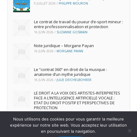
9 JUILLET 2026
/
PHILIPPE MOURON
Le contrat de travail du joueur d’e‑sport mineur :
entre professionnalisation et protection
16 JUIN 2026
/
SUZANNE GOSMAIN
Note juridique – Morgane Payan
16 JUIN 2026
/
MORGANE PAYAN
Le “contrat 360” en droit de la musique :
anatomie d’un mythe juridique
16 JUIN 2026
/
JULIE DEICHELBOHRER
LE DROIT A LA VOIX DES ARTISTES-INTERPRETES
FACE A L’INTELLIGENCE ARTIFICIELLE VOCALE :
ETAT DU DROIT POSITIF ET PERSPECTIVES DE
PROTECTION
16 JUIN 2026
/
ANDREA FRANCA MARQUES FRUTUOSO
Nous utilisons des cookies pour vous garantir la meilleure
expérience sur notre site web. Vous acceptez leur utilisation
en poursuivant la navigation.