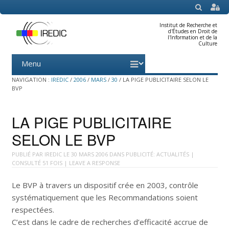
SEARCH
Institut de Recherche et
d'Études en Droit de
l'Information et de la
Culture
Menu
Skip
to
content
NAVIGATION :
IREDIC
/
2006
/
MARS
/
30
/
LA PIGE PUBLICITAIRE SELON LE
BVP
LA PIGE PUBLICITAIRE
SELON LE BVP
PUBLIÉ PAR
IREDIC
LE
30 MARS 2006
DANS
PUBLICITÉ: ACTUALITÉS
|
CONSULTÉ 51 FOIS |
LEAVE A RESPONSE
Le BVP à travers un dispositif crée en 2003, contrôle
systématiquement que les Recommandations soient
respectées.
C’est dans le cadre de recherches d’efficacité accrue de