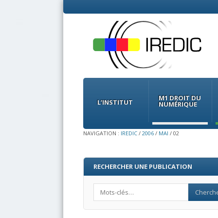
Menu
Skip
to
M1 DROIT DU
content
L’INSTITUT
NUMÉRIQUE
NAVIGATION :
IREDIC
/
2006
/
MAI
/
02
RECHERCHER UNE PUBLICATION
Search