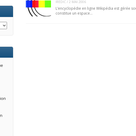
IREDIC
/
2 MAI 2006
L’encyclopédie en ligne Wikipédia est gérée sou
constitue un espace…
ue
tion
an