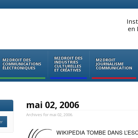
Ins
en 
M2 DROIT DES
M2 DROIT DES
M2 DROIT
INDUSTRIES
COMMUNICATIONS
JOURNALISME
CULTURELLES
ÉLECTRONIQUES
COMMUNICATION
ET CRÉATIVES
mai 02, 2006
Archives for mai 02, 2006.
WIKIPEDIA TOMBE DANS L’ES