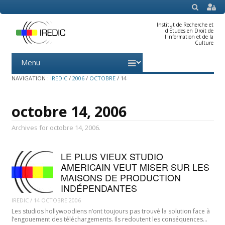
SEARCH
Institut de Recherche et
d'Études en Droit de
l'Information et de la
Culture
Menu
Skip
to
content
NAVIGATION :
IREDIC
/
2006
/
OCTOBRE
/
14
octobre 14, 2006
Archives for octobre 14, 2006.
LE PLUS VIEUX STUDIO
AMERICAIN VEUT MISER SUR LES
MAISONS DE PRODUCTION
INDÉPENDANTES
IREDIC
/
14 OCTOBRE 2006
Les studios hollywoodiens n’ont toujours pas trouvé la solution face à
l’engouement des téléchargements. Ils redoutent les conséquences…