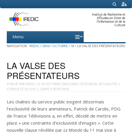
SEARCH
Institut de Recherche et
d'Études en Droit de
l'Information et de la
Culture
Menu
Skip
to
content
NAVIGATION :
IREDIC
/
2006
/
OCTOBRE
/
18
/
LA VALSE DES PRÉSENTATEURS
LA VALSE DES
PRÉSENTATEURS
PUBLIÉ PAR
IREDIC
LE
18 OCTOBRE 2006
DANS
TÉLÉVISION: ACTUALITÉS
|
CONSULTÉ 26 FOIS |
LEAVE A RESPONSE
Les chaînes du service public exigent désormais
l’exclusivité de leurs animateurs, Patrick de Carolis, PDG
de France Télévisions a, en effet, décidé de mettre en
place « une contrainte d’exclusivité d’images ». Cette
nouvelle clause révélée par
Le Monde
du 11 mai vise à