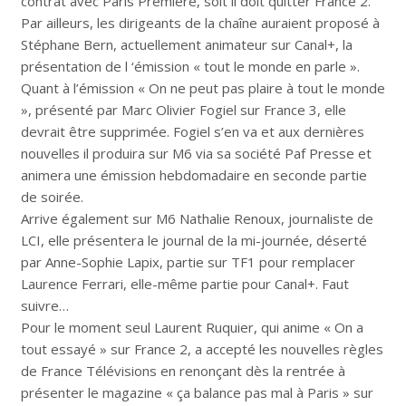
contrat avec Paris Première, soit il doit quitter France 2.
Par ailleurs, les dirigeants de la chaîne auraient proposé à
Stéphane Bern, actuellement animateur sur Canal+, la
présentation de l ‘émission « tout le monde en parle ».
Quant à l’émission « On ne peut pas plaire à tout le monde
», présenté par Marc Olivier Fogiel sur France 3, elle
devrait être supprimée. Fogiel s’en va et aux dernières
nouvelles il produira sur M6 via sa société Paf Presse et
animera une émission hebdomadaire en seconde partie
de soirée.
Arrive également sur M6 Nathalie Renoux, journaliste de
LCI, elle présentera le journal de la mi-journée, déserté
par Anne-Sophie Lapix, partie sur TF1 pour remplacer
Laurence Ferrari, elle-même partie pour Canal+. Faut
suivre…
Pour le moment seul Laurent Ruquier, qui anime « On a
tout essayé » sur France 2, a accepté les nouvelles règles
de France Télévisions en renonçant dès la rentrée à
présenter le magazine « ça balance pas mal à Paris » sur