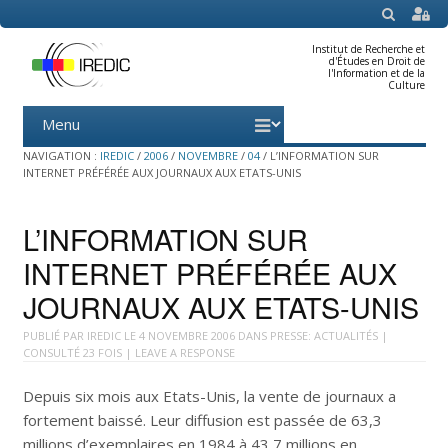
SEARCH
Institut de Recherche et
d'Études en Droit de
l'Information et de la
Culture
Menu
Skip
to
content
NAVIGATION :
IREDIC
/
2006
/
NOVEMBRE
/
04
/
L’INFORMATION SUR
INTERNET PRÉFÉRÉE AUX JOURNAUX AUX ETATS-UNIS
L’INFORMATION SUR
INTERNET PRÉFÉRÉE AUX
JOURNAUX AUX ETATS-UNIS
PUBLIÉ PAR
IREDIC
LE
4 NOVEMBRE 2006
DANS
PRESSE: ACTUALITÉS
|
CONSULTÉ 23 FOIS |
LEAVE A RESPONSE
Depuis six mois aux Etats-Unis, la vente de journaux a
fortement baissé. Leur diffusion est passée de 63,3
millions d’exemplaires en 1984 à 43,7 millions en